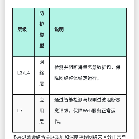
防
护
层级
说明
类
型
网
检测并阻断海量恶意数据包，保
L3/L4
络
障网络整体稳定运行。
层
应
通过智能检测与规则过滤阻断恶
L7
用
意请求，保障Web服务正常运
层
作。
多层过滤会结合关联规则和深度神经网络来区分正常与