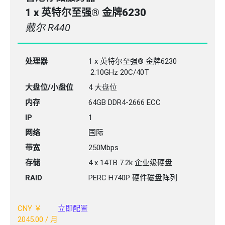
1 x 英特尔至强® 金牌6230
戴尔 R440
处理器
1 x 英特尔至强® 金牌6230
2.10GHz 20C/40T
大盘位/小盘位
4 大盘位
内存
64GB
DDR4-2666
ECC
IP
1
网络
国际
带宽
250Mbps
存储
4 x 14TB 7.2k 企业级硬盘
RAID
PERC H740P 硬件磁盘阵列
CNY ￥
立即配置
2045.00
/ 月