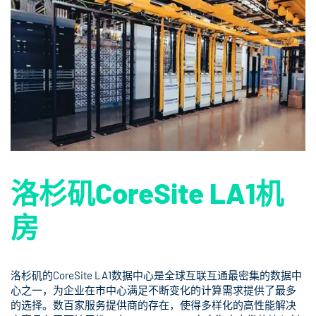
洛杉矶CoreSite LA1机
房
洛杉矶的CoreSite LA1数据中心是全球互联互通最密集的数据中
心之一，为企业在市中心满足不断变化的计算需求提供了最多
的选择。数百家服务提供商的存在，使得多样化的高性能解决