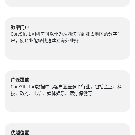
数字门户
CoreSite LA1机房可以作为从西海岸到亚太地区的数字门
户，使企业能够快速建立海外业务
广泛覆盖
CoreSite LA1数据中心客户涵盖多个行业，包括企业、科
技、政府、电信、媒体娱乐、医疗保健等
优越位置