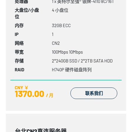
处理器
1 x 英特尔至强® 银牌-4110 8C/16T
大盘位/小盘
4 小盘位
位
内存
32GB
ECC
IP
1
网络
CN2
带宽
100Mbps 10Mbps
存储
2*240GB SSD / 2*2TB SATA HDD
RAID
H740P 硬件磁盘阵列
CNY ￥
1370.00
联系我们
/ 月
台北CN2直连服务器