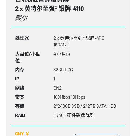
2 x 英特尔至强® 银牌-4110
戴尔
处理器
2 x 英特尔至强® 银牌-4110
16C/32T
大盘位/小盘
4 小盘位
位
内存
32GB
ECC
IP
1
网络
CN2
带宽
100Mbps 10Mbps
存储
2*240GB SSD / 2*2TB SATA HDD
RAID
H740P 硬件磁盘阵列
CNY ￥