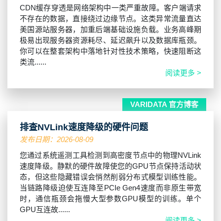
CDN缓存穿透是网络架构中一类严重故障。客户端请求
不存在的数据，直接绕过边缘节点。这类异常流量直达
美国源站服务器，加重后端基础设施负载。业务高峰期
极易出现服务器资源耗尽、延迟飙升以及数据库瓶颈。
你可以在整套架构中落地针对性技术策略，快速阻断这
类流......
阅读更多 >
VARIDATA 官方博客
排查NVLink速度降级的硬件问题
发布日期：2026-08-09
您通过系统遥测工具检测到高密度节点中的物理NVLink
速度降级。静默的硬件故障使您的GPU节点保持活动状
态，但这些隐藏错误会悄然削弱分布式模型训练性能。
当链路降级迫使互连降至PCIe Gen4速度而非原生带宽
时，通信瓶颈会拖慢大型参数GPU模型的训练。单个
GPU互连故......
阅读更多 >