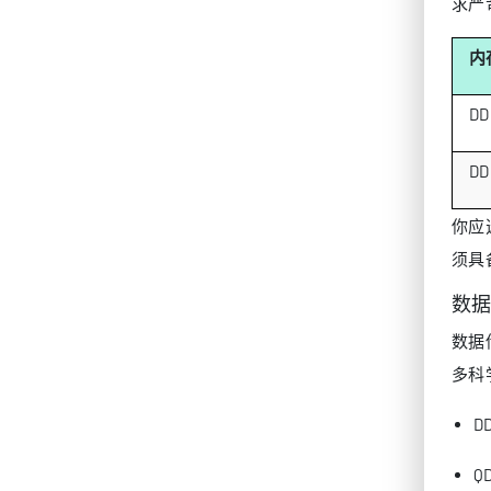
求严
内
DD
DD
你应
须具
数
数据
多科
D
Q