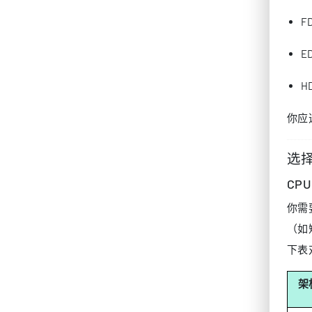
F
E
H
你应
选
CPU
你需
（如
下表
架