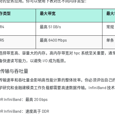
苛的业务应用。你可以使用下表对比不同内存类型：
存类型
最大带宽
最大
R4
最高 51 GB/s
常规 
R5
最高 6400 Mbps
单条 
选择带宽高、容量大的内存。高内存带宽对 hpc 系统至关重要，通常
备快速读写能力，以避免 I/O 成为瓶颈。
据传输与吞吐量
传输速率和吞吐量会影响高性能计算的整体效率。你必须评估自己
学研究和金融建模类工作负载都需要高速数据传输。InfiniBand 
DR InfiniBand：最高 20 Gbps
DR InfiniBand：速度高于 DDR