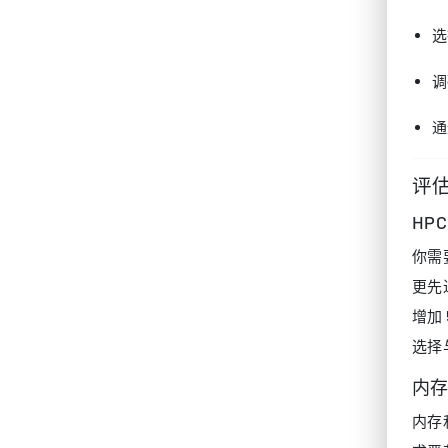
选
调
通
评
HP
你需
更先
增加
选择
内
内存