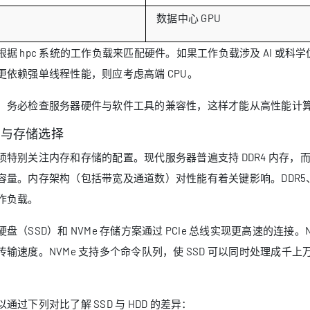
数据中心 GPU
据 hpc 系统的工作负载来匹配硬件。如果工作负载涉及 AI 或科学仿真，
更依赖强单线程性能，则应考虑高端 CPU。
：务必检查服务器硬件与软件工具的兼容性，这样才能从高性能计
存与存储选择
须特别关注内存和存储的配置。现代服务器普遍支持 DDR4 内存，而 D
容量。内存架构（包括带宽及通道数）对性能有着关键影响。DDR5、H
作负载。
盘（SSD）和 NVMe 存储方案通过 PCIe 总线实现更高速的连接。N
传输速度。NVMe 支持多个命令队列，使 SSD 可以同时处理成千上
以通过下列对比了解 SSD 与 HDD 的差异：