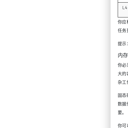
L4
你应根
任务
提示
内
你必
大的
杂工
固态硬
数据
要。
你可