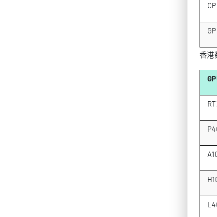
CP
GP
香港
G
RT
P4
A1
H1
L4