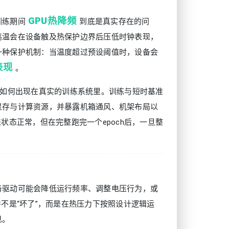
GPU热降频
训练期间
到底是真实存在的问
高温会在设备触及热保护边界后压低时钟表现，
一种保护机制：当温度超过预设阈值时，设备会
表现
。
会如何出现在真实的训练系统里。训练与短时基准
显存与计算资源，并暴露机箱通风、机架布局以
状态正常，但在完整跑完一个epoch后，一旦整
与驱动可能会降低运行频率、调整电压行为，或
不是“坏了”，而是在热压力下按照设计逻辑运
见。