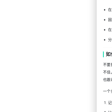
在
固
在
分
如
不要
不佳
也跟
一个
记