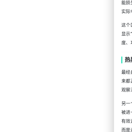
能损
实际
这个
显示
度、
热
最经
来都
观察
另一
被进
有效
而是