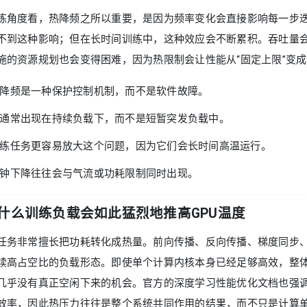
练角度看，热降频之所以重要，是因为频率变化会直接影响每一步
不到这种影响；但在长时间训练中，这种效应会不断累积。吞吐量
施的资源规划也会变得困难，因为热限制会让性能从“固定上限”变成
降频是一种保护控制机制，而不是软件故障。
通常出现在持续负载下，而不是短暂突发负载中。
练任务更容易放大这个问题，因为它们会长时间高温运行。
钟下降往往会与气流或功耗限制同时出现。
什么训练负载会如此猛烈地推高GPU温度
任务非常擅长把功耗转化成热量。前向传播、反向传播、梯度同步
续高占空比的负载形态。即使单个计算内核本身已经足够高效，整
几乎没有真正空闲下来的机会。官方的深度学习性能优化文档也强
效率，因此热压力往往是整个系统共同作用的结果，而不只是计算