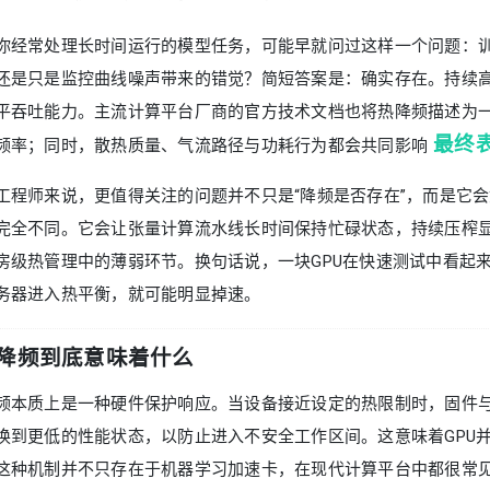
你经常处理长时间运行的模型任务，可能早就问过这样一个问题：
还是只是监控曲线噪声带来的错觉？简短答案是：确实存在。持续
平吞吐能力。主流计算平台厂商的官方技术文档也将热降频描述为
最终
频率；同时，散热质量、气流路径与功耗行为都会共同影响
工程师来说，更值得关注的问题并不只是“降频是否存在”，而是它
完全不同。它会让张量计算流水线长时间保持忙碌状态，持续压榨
房级热管理中的薄弱环节。换句话说，一块GPU在快速测试中看起来
务器进入热平衡，就可能明显掉速。
降频到底意味着什么
频本质上是一种硬件保护响应。当设备接近设定的热限制时，固件
换到更低的性能状态，以防止进入不安全工作区间。这意味着GPU并
这种机制并不只存在于机器学习加速卡，在现代计算平台中都很常