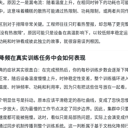
失。原因之一是漏电流：随着温度上升，在相同时钟下的功耗也可
中，这意味着糟糕的散热可能通过热限制、功耗限制，或两者共同
区别对于排障非常关键。工程师往往只盯着热警报，却忽略了更完
“没有热故障”，原因可能只是设备在高温影响下，以较低频率稳定
功耗和时钟看成彼此独立的故事，就很容易误判根因。
降频在真实训练任务中会如何表现
典的症状其实很直白：在完成预热后，你的每秒训练步数会逐渐下
正常，随后设备温度慢慢上升，时钟稳定性变差，整个训练循环进
温度、时钟频率、功耗和利用率，因为只有把这些信号放在一起看
个明显信号是抖动。原本应该平滑稳定的吞吐曲线，变成了忽快忽
一步放大，因为最慢的工作节点决定了同步边界。因此，集群中只
速度都可能被拖慢。这时，看似只是局部热问题，实际上会演变成
通过同步机制传播到整个训练系统。这一判断属于基于文档化降频