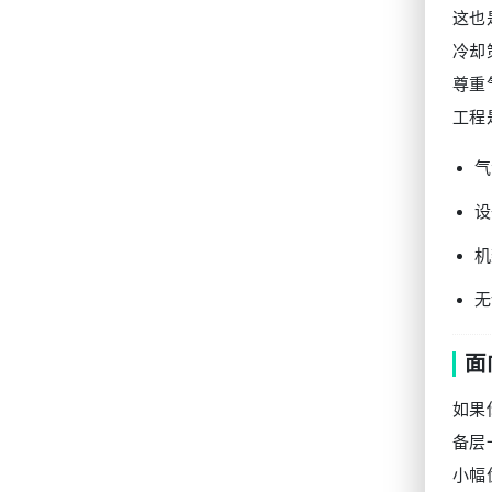
这也
冷却
尊重
工程
气
设
机
无
面
如果
备层
小幅