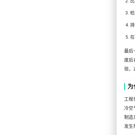
比
检
排
在
最后
度后
现，
为
工程
冷空
制造
发生