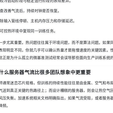
较冷启动阶段与稳定运行阶段的表现差异。
查改善气流后，持续时钟是否恢复。
除输入管线停顿、主机内存压力和存储延迟。
可控热环境中复现同一训练任务。
一步尤其重要。热问题往往属于环境问题，而不是算法问题。如果
表现明显不同，你就几乎可以确认热量才是拖慢速度的关键因素。
这正是为什么孤立的微基准测试经常会误导那些面向生产训练系统
什么服务器气流比很多团队想象中更重要
师通常迷恋芯片规格，但训练的持续性能往往是由金属、空气和布
气送到真正关键的热路径上；而设计糟糕的服务器，则会让热空气
风压失衡。加速系统相关文档明确指出，如果气流受阻，或者服务器
降频。