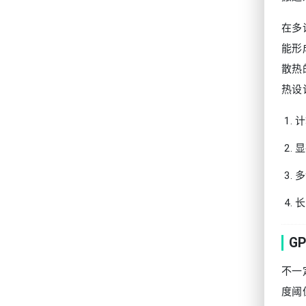
在多
能形
散热
热设
计
显
多
长
G
不一
度阈