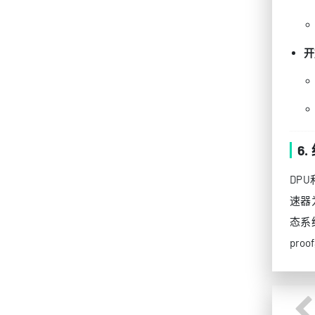
开
6.
DP
速器
态系
pr