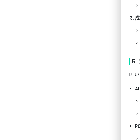
成
5
DPU
A
P