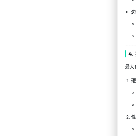
边
4
最大
硬
性