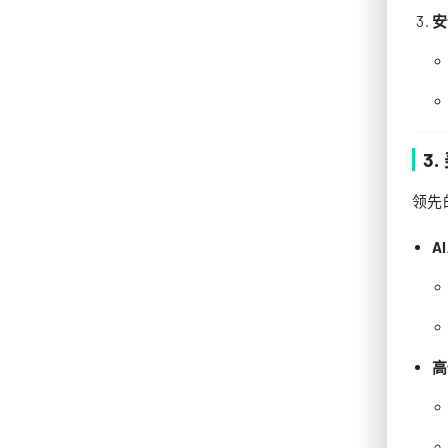
安
3
领先
A
高