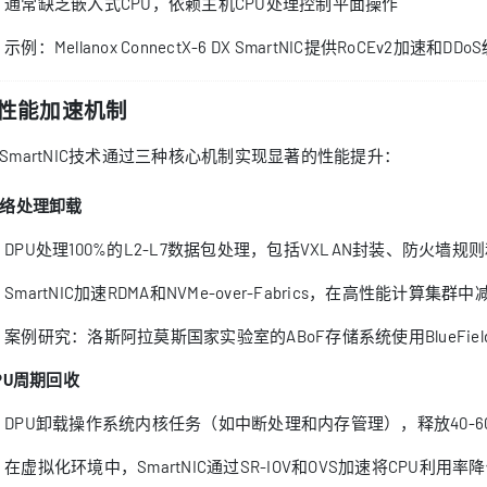
通常缺乏嵌入式CPU，依赖主机CPU处理控制平面操作
示例：Mellanox ConnectX-6 DX SmartNIC提供RoCEv2加速和DD
. 性能加速机制
U/SmartNIC技术通过三种核心机制实现显著的性能提升：
络处理卸载
DPU处理100%的L2-L7数据包处理，包括VXLAN封装、防火墙规
SmartNIC加速RDMA和NVMe-over-Fabrics，在高性能计算集
案例研究：洛斯阿拉莫斯国家实验室的ABoF存储系统使用BlueField
PU周期回收
DPU卸载操作系统内核任务（如中断处理和内存管理），释放40-6
在虚拟化环境中，SmartNIC通过SR-IOV和OVS加速将CPU利用率降