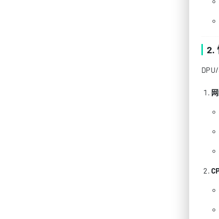
2
DP
网
C