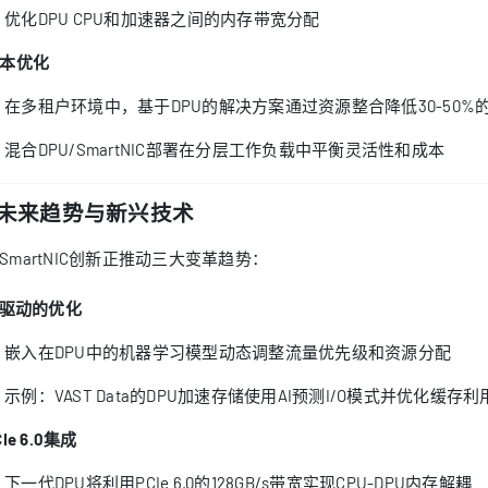
优化DPU CPU和加速器之间的内存带宽分配
本优化
在多租户环境中，基于DPU的解决方案通过资源整合降低30-50%
混合DPU/SmartNIC部署在分层工作负载中平衡灵活性和成本
. 未来趋势与新兴技术
/SmartNIC创新正推动三大变革趋势：
I驱动的优化
嵌入在DPU中的机器学习模型动态调整流量优先级和资源分配
示例：VAST Data的DPU加速存储使用AI预测I/O模式并优化缓存利
CIe 6.0集成
下一代DPU将利用PCIe 6.0的128GB/s带宽实现CPU-DPU内存解耦