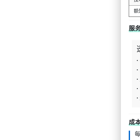
额
服
成