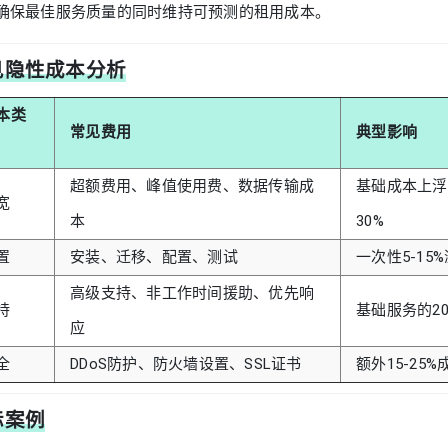
确保最佳服务质量的同时维持可预测的租用成本。
见隐性成本分析
本类
常见费用
典型影响
超额费用、峰值使用费、数据传输成
基础成本上浮1
宽
本
30%
置
安装、迁移、配置、测试
一次性5-15
高级支持、非工作时间援助、优先响
持
基础服务的20
应
全
DDoS防护、防火墙设置、SSL证书
额外15-25%
际案例