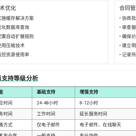
术优化
合同管
 实施缓存解决方案
• 协商
 优化数据库查询
• 审查
 配置自动扩展规则
• 确保
 使用压缩技术
• 建立
 监控资源使用率
• 记录
面支持等级分析
能
基础支持
增强支持
应时间
24-48小时
8-12小时
务时间
工作时间
延长服务时间
通方式
仅电子邮件
电子邮件、在线聊天
术专业度
一般支持
专业协助