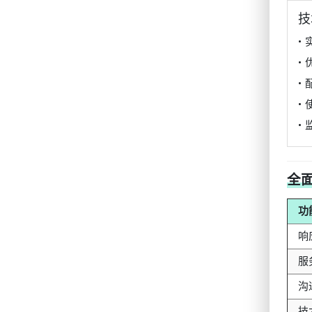
技
•
•
•
•
•
全
功
响
服
沟
技